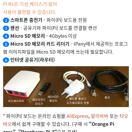
Pi R1은 기성 케이스가 없어
사용이 불편할 수 있습니다.
스마트폰 충전기
- 파이(Pi) 보드용 전원
2
랜선
- 공유기와 파이(Pi) 보드를 연결할 랜선
3
Micro SD 메모리
- 4Gbytes 이상
4
Micro SD 메모리 카드 리더기
- IPany에서 제공하는 프로그
5
램 이미지파일을 Micro SD 메모리에 쓰는데 필요합니다.
인터넷 공유기(라우터)
6
* 파이(Pi) 보드는 온라인 쇼핑몰
AliExpress
,
알리바바
또는
타오
바오
에서 쉽게 구매할 수 있습니다. (구매 시
"Orange Pi
zero", "Raspberry Pi 3"
으로 검색)